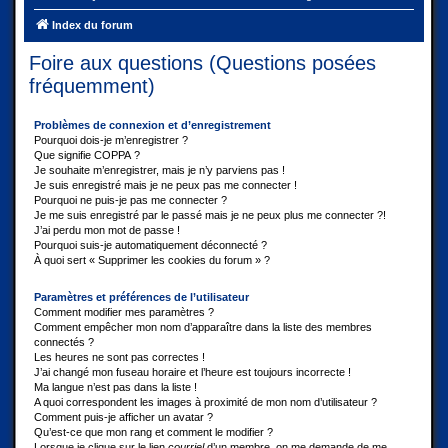
Index du forum
Foire aux questions (Questions posées
fréquemment)
Problèmes de connexion et d’enregistrement
Pourquoi dois-je m’enregistrer ?
Que signifie COPPA ?
Je souhaite m’enregistrer, mais je n’y parviens pas !
Je suis enregistré mais je ne peux pas me connecter !
Pourquoi ne puis-je pas me connecter ?
Je me suis enregistré par le passé mais je ne peux plus me connecter ?!
J’ai perdu mon mot de passe !
Pourquoi suis-je automatiquement déconnecté ?
À quoi sert « Supprimer les cookies du forum » ?
Paramètres et préférences de l’utilisateur
Comment modifier mes paramètres ?
Comment empêcher mon nom d’apparaître dans la liste des membres
connectés ?
Les heures ne sont pas correctes !
J’ai changé mon fuseau horaire et l’heure est toujours incorrecte !
Ma langue n’est pas dans la liste !
A quoi correspondent les images à proximité de mon nom d’utilisateur ?
Comment puis-je afficher un avatar ?
Qu’est-ce que mon rang et comment le modifier ?
Lorsque je clique sur le lien
courriel
d’un membre, on me demande de me