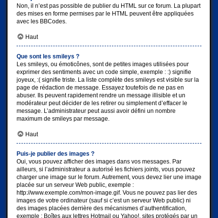
Non, il n’est pas possible de publier du HTML sur ce forum. La plupart
des mises en forme permises par le HTML peuvent être appliquées
avec les BBCodes.
Haut
Que sont les smileys ?
Les smileys, ou émoticônes, sont de petites images utilisées pour
exprimer des sentiments avec un code simple, exemple : :) signifie
joyeux, :( signifie triste. La liste complète des smileys est visible sur la
page de rédaction de message. Essayez toutefois de ne pas en
abuser. Ils peuvent rapidement rendre un message illisible et un
modérateur peut décider de les retirer ou simplement d’effacer le
message. L’administrateur peut aussi avoir défini un nombre
maximum de smileys par message.
Haut
Puis-je publier des images ?
Oui, vous pouvez afficher des images dans vos messages. Par
ailleurs, si l’administrateur a autorisé les fichiers joints, vous pouvez
charger une image sur le forum. Autrement, vous devez lier une image
placée sur un serveur Web public, exemple :
http://www.exemple.com/mon-image.gif. Vous ne pouvez pas lier des
images de votre ordinateur (sauf si c’est un serveur Web public) ni
des images placées derrière des mécanismes d’authentification,
exemple : Boîtes aux lettres Hotmail ou Yahoo!, sites protégés par un