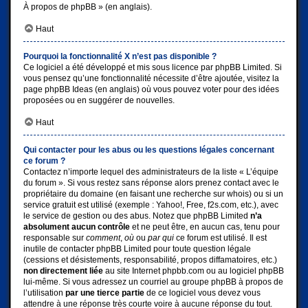
À propos de phpBB
» (en anglais).
Haut
Pourquoi la fonctionnalité X n’est pas disponible ?
Ce logiciel a été développé et mis sous licence par phpBB Limited. Si
vous pensez qu’une fonctionnalité nécessite d’être ajoutée, visitez la
page
phpBB Ideas
(en anglais) où vous pouvez voter pour des idées
proposées ou en suggérer de nouvelles.
Haut
Qui contacter pour les abus ou les questions légales concernant
ce forum ?
Contactez n’importe lequel des administrateurs de la liste « L’équipe
du forum ». Si vous restez sans réponse alors prenez contact avec le
propriétaire du domaine (en faisant une
recherche sur whois
) ou si un
service gratuit est utilisé (exemple : Yahoo!, Free, f2s.com, etc.), avec
le service de gestion ou des abus. Notez que phpBB Limited
n’a
absolument aucun contrôle
et ne peut être, en aucun cas, tenu pour
responsable sur
comment
,
où
ou
par qui
ce forum est utilisé. Il est
inutile de contacter phpBB Limited pour toute question légale
(cessions et désistements, responsabilité, propos diffamatoires, etc.)
non directement liée
au site Internet phpbb.com ou au logiciel phpBB
lui-même. Si vous adressez un courriel au groupe phpBB à propos de
l’utilisation
par une tierce partie
de ce logiciel vous devez vous
attendre à une réponse très courte voire à aucune réponse du tout.