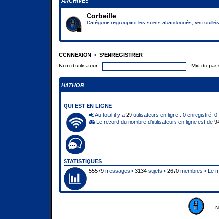
ARCHIVES
Corbeille
Catégorie regroupant les sujets abandonnés, verrouillés 
CONNEXION
•
S’ENREGISTRER
Nom d’utilisateur :
Mot de pass
HATHOR
QUI EST EN LIGNE
Au total il y a
29
utilisateurs en ligne : 0 enregistré, 0
Le record du nombre d’utilisateurs en ligne est de
9
STATISTIQUES
55579
messages •
3134
sujets •
2670
membres • Le me
N