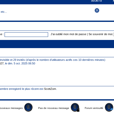
SUJETS
3
etc...
e :
J’ai oublié mon mot de passe
|
Se souvenir de moi
 invisible et 29 invités (d’après le nombre d’utilisateurs actifs ces 10 dernières minutes)
427
, le dim. 5 oct. 2025 06:50
mbre enregistré le plus récent est
ScottZom
.
ouveaux messages
Pas de nouveau message
Forum verrouillé