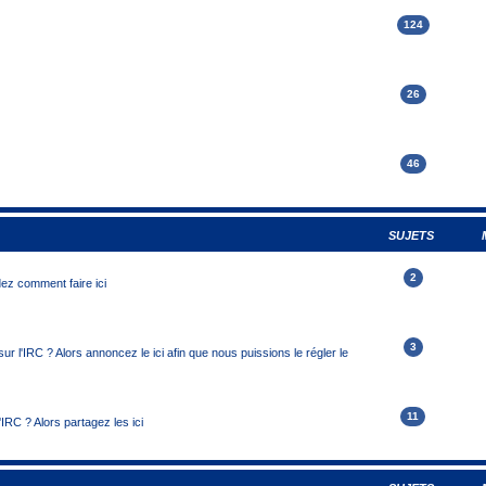
124
26
46
SUJETS
2
ez comment faire ici
3
r l'IRC ? Alors annoncez le ici afin que nous puissions le régler le
11
'IRC ? Alors partagez les ici