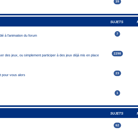
39
SUJETS
7
ié à l'animation du forum
2298
r des jeux, ou simplement participer à des jeux déjà mis en place
23
it pour vous alors
1
SUJETS
62