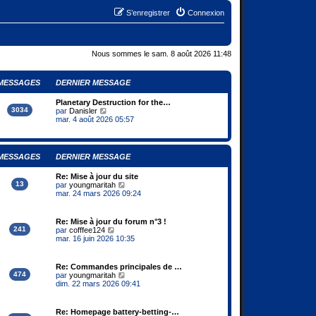
S’enregistrer
Connexion
Nous sommes le sam. 8 août 2026 11:48
MESSAGES
DERNIER MESSAGE
Planetary Destruction for the…
3034
V
par
Danisler
o
mar. 4 août 2026 05:57
i
r
l
e
MESSAGES
DERNIER MESSAGE
d
e
Re: Mise à jour du site
r
13
V
par
youngmaritah
n
o
mar. 24 mars 2026 09:24
i
i
e
r
r
l
m
Re: Mise à jour du forum n°3 !
e
e
241
V
par
cofffee124
d
s
o
mar. 16 juin 2026 10:35
e
s
i
r
a
r
n
g
l
Re: Commandes principales de …
i
e
e
474
V
par
youngmaritah
e
d
o
dim. 22 mars 2026 09:41
r
e
i
m
r
r
e
n
l
s
Re: Homepage battery-betting-…
i