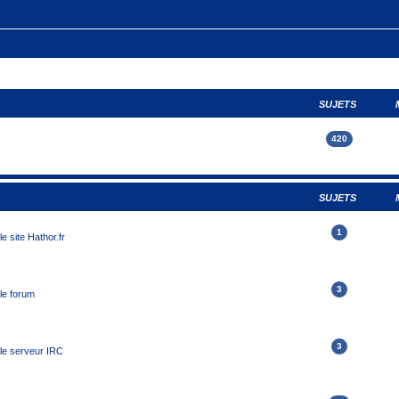
SUJETS
420
SUJETS
1
e site Hathor.fr
3
le forum
3
 le serveur IRC