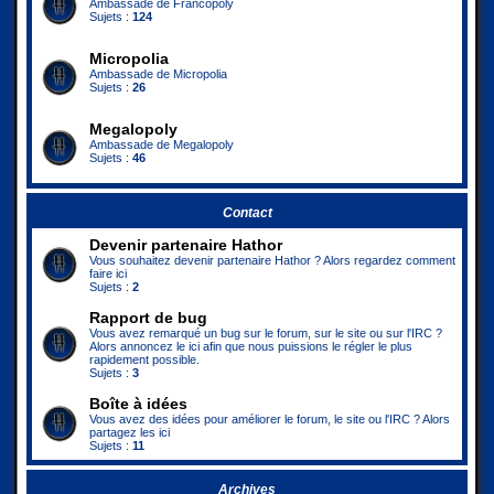
Ambassade de Francopoly
Sujets :
124
Micropolia
Ambassade de Micropolia
Sujets :
26
Megalopoly
Ambassade de Megalopoly
Sujets :
46
Contact
Devenir partenaire Hathor
Vous souhaitez devenir partenaire Hathor ? Alors regardez comment
faire ici
Sujets :
2
Rapport de bug
Vous avez remarqué un bug sur le forum, sur le site ou sur l'IRC ?
Alors annoncez le ici afin que nous puissions le régler le plus
rapidement possible.
Sujets :
3
Boîte à idées
Vous avez des idées pour améliorer le forum, le site ou l'IRC ? Alors
partagez les ici
Sujets :
11
Archives