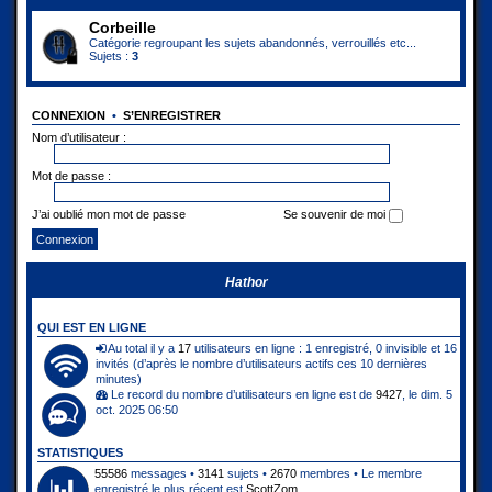
Corbeille
Catégorie regroupant les sujets abandonnés, verrouillés etc...
Sujets :
3
CONNEXION
•
S’ENREGISTRER
Nom d’utilisateur :
Mot de passe :
J’ai oublié mon mot de passe
Se souvenir de moi
Hathor
QUI EST EN LIGNE
Au total il y a
17
utilisateurs en ligne : 1 enregistré, 0 invisible et 16
invités (d’après le nombre d’utilisateurs actifs ces 10 dernières
minutes)
Le record du nombre d’utilisateurs en ligne est de
9427
, le dim. 5
oct. 2025 06:50
STATISTIQUES
55586
messages •
3141
sujets •
2670
membres • Le membre
enregistré le plus récent est
ScottZom
.