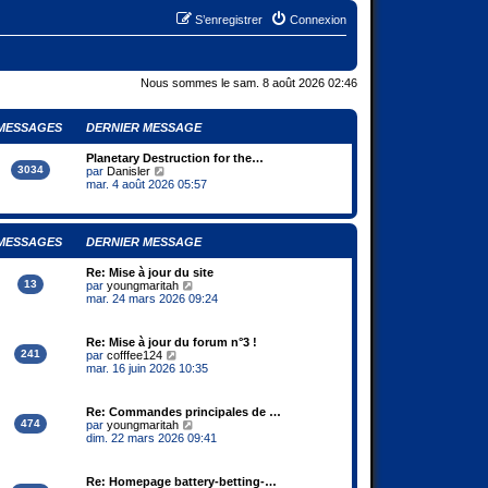
S’enregistrer
Connexion
Nous sommes le sam. 8 août 2026 02:46
MESSAGES
DERNIER MESSAGE
Planetary Destruction for the…
3034
V
par
Danisler
o
mar. 4 août 2026 05:57
i
r
l
e
MESSAGES
DERNIER MESSAGE
d
e
Re: Mise à jour du site
r
13
V
par
youngmaritah
n
o
mar. 24 mars 2026 09:24
i
i
e
r
r
l
m
Re: Mise à jour du forum n°3 !
e
e
241
V
par
cofffee124
d
s
o
mar. 16 juin 2026 10:35
e
s
i
r
a
r
n
g
l
Re: Commandes principales de …
i
e
e
474
V
par
youngmaritah
e
d
o
dim. 22 mars 2026 09:41
r
e
i
m
r
r
e
n
l
s
Re: Homepage battery-betting-…
i