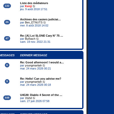
g
l
m
Liste des médiateurs
e
e
e
132
V
par
Kenji
d
s
o
jeu. 9 août 2018 17:51
e
s
i
r
a
r
n
g
l
Archives des casiers judiciai…
i
e
e
26
V
par
Ben_ETNUTS
e
d
o
mer. 8 août 2018 14:02
r
e
i
m
r
r
e
n
l
s
Re: [A] Loi SLONE Cary N° 75 …
i
e
47
V
s
par
Burbach
e
d
o
a
sam. 19 nov. 2022 21:31
r
e
i
g
m
r
r
e
e
n
l
s
i
e
s
MESSAGES
DERNIER MESSAGE
e
d
a
r
e
g
m
Re: Good afternoon! I would a…
r
e
e
6
V
par
youngmaritah
n
s
o
mar. 24 mars 2026 00:21
i
s
i
e
a
r
r
g
l
m
Re: Hello! Can you advise me?
e
e
e
9
V
par
youngmaritah
d
s
o
mar. 24 mars 2026 00:18
e
s
i
r
a
r
n
g
l
U4GM: Diablo 4 Secret of the …
i
e
e
448
V
par
1fuhd
e
d
o
sam. 27 juin 2026 07:58
r
e
i
m
r
r
e
n
l
s
i
e
s