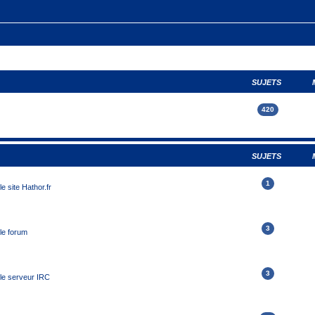
SUJETS
420
SUJETS
1
e site Hathor.fr
3
le forum
3
 le serveur IRC