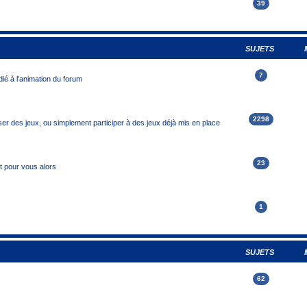
39
SUJETS
7
ié à l'animation du forum
2298
r des jeux, ou simplement participer à des jeux déjà mis en place
23
it pour vous alors
1
SUJETS
62