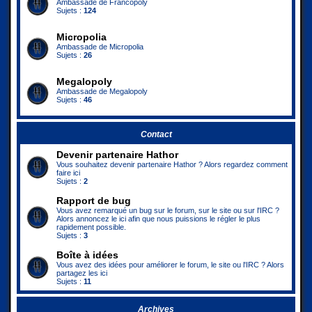
Ambassade de Francopoly
Sujets :
124
Micropolia
Ambassade de Micropolia
Sujets :
26
Megalopoly
Ambassade de Megalopoly
Sujets :
46
Contact
Devenir partenaire Hathor
Vous souhaitez devenir partenaire Hathor ? Alors regardez comment
faire ici
Sujets :
2
Rapport de bug
Vous avez remarqué un bug sur le forum, sur le site ou sur l'IRC ?
Alors annoncez le ici afin que nous puissions le régler le plus
rapidement possible.
Sujets :
3
Boîte à idées
Vous avez des idées pour améliorer le forum, le site ou l'IRC ? Alors
partagez les ici
Sujets :
11
Archives