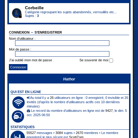
Corbeille
Catégorie regroupant les sujets abandonnés, verrouillés etc...
Sujets :
3
CONNEXION
•
S’ENREGISTRER
Nom d’utilisateur :
Mot de passe :
J’ai oublié mon mot de passe
Se souvenir de moi
Hathor
QUI EST EN LIGNE
Au total il y a
26
utilisateurs en ligne : 0 enregistré, 0 invisible et 26
invités (d’après le nombre d’utilisateurs actifs ces 10 dernières
minutes)
Le record du nombre d’utilisateurs en ligne est de
9427
, le dim. 5
oct. 2025 06:50
STATISTIQUES
55527
messages •
3084
sujets •
2670
membres • Le membre
enregistré le plus récent est
ScottZom
.