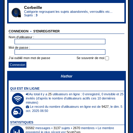
Corbeille
Catégorie regroupant les sujets abandonnés, verrouillés etc...
Sujets :
3
CONNEXION
•
S’ENREGISTRER
Nom d’utilisateur :
Mot de passe :
J’ai oublié mon mot de passe
Se souvenir de moi
Hathor
QUI EST EN LIGNE
Au total il y a
25
utilisateurs en ligne : 0 enregistré, 0 invisible et 25
invités (d’après le nombre d’utilisateurs actifs ces 10 dernières
minutes)
Le record du nombre d’utilisateurs en ligne est de
9427
, le dim. 5
oct. 2025 06:50
STATISTIQUES
55582
messages •
3137
sujets •
2670
membres • Le membre
enregistré le plus récent est
ScottZom
.