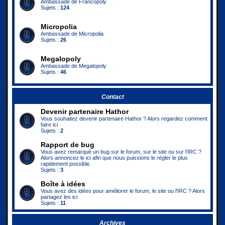
Ambassade de Francopoly
Sujets :
124
Micropolia
Ambassade de Micropolia
Sujets :
26
Megalopoly
Ambassade de Megalopoly
Sujets :
46
Contact
Devenir partenaire Hathor
Vous souhaitez devenir partenaire Hathor ? Alors regardez comment
faire ici
Sujets :
2
Rapport de bug
Vous avez remarqué un bug sur le forum, sur le site ou sur l'IRC ?
Alors annoncez le ici afin que nous puissions le régler le plus
rapidement possible.
Sujets :
3
Boîte à idées
Vous avez des idées pour améliorer le forum, le site ou l'IRC ? Alors
partagez les ici
Sujets :
11
Archives