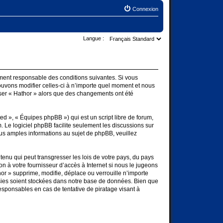
Connexion
Langue :
lement responsable des conditions suivantes. Si vous
ouvons modifier celles-ci à n’importe quel moment et nous
liser « Hathor » alors que des changements ont été
d », « Équipes phpBB ») qui est un script libre de forum,
m
. Le logiciel phpBB facilite seulement les discussions sur
s amples informations au sujet de phpBB, veuillez
enu qui peut transgresser les lois de votre pays, du pays
n à votre fournisseur d’accès à Internet si nous le jugeons
r » supprime, modifie, déplace ou verrouille n’importe
sies soient stockées dans notre base de données. Bien que
esponsables en cas de tentative de piratage visant à