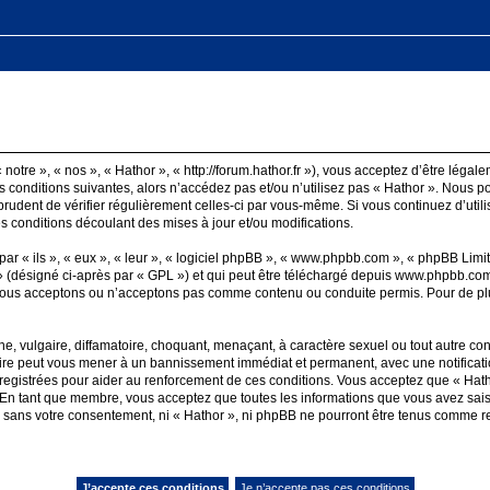
notre », « nos », « Hathor », « http://forum.hathor.fr »), vous acceptez d’être léga
 conditions suivantes, alors n’accédez pas et/ou n’utilisez pas « Hathor ». Nous p
 prudent de vérifier régulièrement celles-ci par vous-même. Si vous continuez d’uti
 conditions découlant des mises à jour et/ou modifications.
 « ils », « eux », « leur », « logiciel phpBB », « www.phpbb.com », « phpBB Limite
 (désigné ci-après par « GPL ») et qui peut être téléchargé depuis
www.phpbb.co
nous acceptons ou n’acceptons pas comme contenu ou conduite permis. Pour de plu
, vulgaire, diffamatoire, choquant, menaçant, à caractère sexuel ou tout autre cont
faire peut vous mener à un bannissement immédiat et permanent, avec une notificatio
egistrées pour aider au renforcement de ces conditions. Vous acceptez que « Hatho
. En tant que membre, vous acceptez que toutes les informations que vous avez sai
ie sans votre consentement, ni « Hathor », ni phpBB ne pourront être tenus comme r