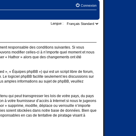
Connexion
Langue :
lement responsable des conditions suivantes. Si vous
ouvons modifier celles-ci à n’importe quel moment et nous
liser « Hathor » alors que des changements ont été
d », « Équipes phpBB ») qui est un script libre de forum,
m
. Le logiciel phpBB facilite seulement les discussions sur
s amples informations au sujet de phpBB, veuillez
enu qui peut transgresser les lois de votre pays, du pays
n à votre fournisseur d’accès à Internet si nous le jugeons
r » supprime, modifie, déplace ou verrouille n’importe
sies soient stockées dans notre base de données. Bien que
esponsables en cas de tentative de piratage visant à