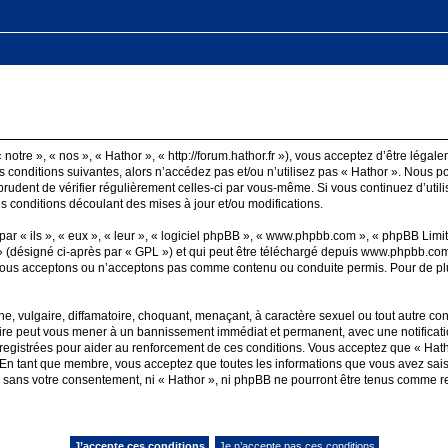
notre », « nos », « Hathor », « http://forum.hathor.fr »), vous acceptez d’être léga
 conditions suivantes, alors n’accédez pas et/ou n’utilisez pas « Hathor ». Nous p
 prudent de vérifier régulièrement celles-ci par vous-même. Si vous continuez d’uti
 conditions découlant des mises à jour et/ou modifications.
 « ils », « eux », « leur », « logiciel phpBB », « www.phpbb.com », « phpBB Limite
 (désigné ci-après par « GPL ») et qui peut être téléchargé depuis
www.phpbb.co
nous acceptons ou n’acceptons pas comme contenu ou conduite permis. Pour de plu
, vulgaire, diffamatoire, choquant, menaçant, à caractère sexuel ou tout autre cont
faire peut vous mener à un bannissement immédiat et permanent, avec une notificatio
egistrées pour aider au renforcement de ces conditions. Vous acceptez que « Hatho
. En tant que membre, vous acceptez que toutes les informations que vous avez sai
ie sans votre consentement, ni « Hathor », ni phpBB ne pourront être tenus comme r