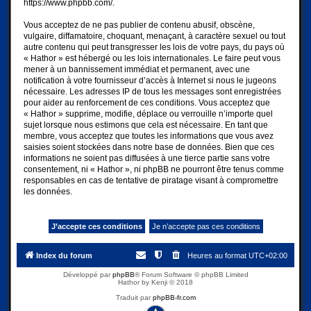
https://www.phpbb.com/
.
Vous acceptez de ne pas publier de contenu abusif, obscène,
vulgaire, diffamatoire, choquant, menaçant, à caractère sexuel ou tout
autre contenu qui peut transgresser les lois de votre pays, du pays où
« Hathor » est hébergé ou les lois internationales. Le faire peut vous
mener à un bannissement immédiat et permanent, avec une
notification à votre fournisseur d’accès à Internet si nous le jugeons
nécessaire. Les adresses IP de tous les messages sont enregistrées
pour aider au renforcement de ces conditions. Vous acceptez que
« Hathor » supprime, modifie, déplace ou verrouille n’importe quel
sujet lorsque nous estimons que cela est nécessaire. En tant que
membre, vous acceptez que toutes les informations que vous avez
saisies soient stockées dans notre base de données. Bien que ces
informations ne soient pas diffusées à une tierce partie sans votre
consentement, ni « Hathor », ni phpBB ne pourront être tenus comme
responsables en cas de tentative de piratage visant à compromettre
les données.
Index du forum
Heures au format
UTC+02:00
Développé par
phpBB
® Forum Software © phpBB Limited
Hathor by Kenji © 2018
Traduit par
phpBB-fr.com