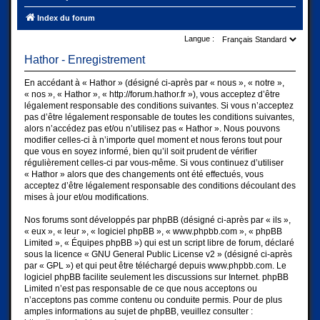
Index du forum
Langue :
Hathor - Enregistrement
En accédant à « Hathor » (désigné ci-après par « nous », « notre »,
« nos », « Hathor », « http://forum.hathor.fr »), vous acceptez d’être
légalement responsable des conditions suivantes. Si vous n’acceptez
pas d’être légalement responsable de toutes les conditions suivantes,
alors n’accédez pas et/ou n’utilisez pas « Hathor ». Nous pouvons
modifier celles-ci à n’importe quel moment et nous ferons tout pour
que vous en soyez informé, bien qu’il soit prudent de vérifier
régulièrement celles-ci par vous-même. Si vous continuez d’utiliser
« Hathor » alors que des changements ont été effectués, vous
acceptez d’être légalement responsable des conditions découlant des
mises à jour et/ou modifications.
Nos forums sont développés par phpBB (désigné ci-après par « ils »,
« eux », « leur », « logiciel phpBB », « www.phpbb.com », « phpBB
Limited », « Équipes phpBB ») qui est un script libre de forum, déclaré
sous la licence «
GNU General Public License v2
» (désigné ci-après
par « GPL ») et qui peut être téléchargé depuis
www.phpbb.com
. Le
logiciel phpBB facilite seulement les discussions sur Internet. phpBB
Limited n’est pas responsable de ce que nous acceptons ou
n’acceptons pas comme contenu ou conduite permis. Pour de plus
amples informations au sujet de phpBB, veuillez consulter :