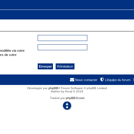
odifiée via votre
ors de votre
Nous contacter
L’équipe du forum
Développé par
phpBB
® Forum Software © phpBB Limited
Hathor by Kenji © 2018
Traduit par
phpBB-fr.com