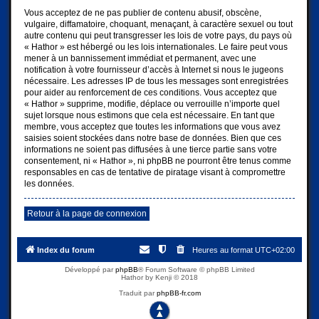
Vous acceptez de ne pas publier de contenu abusif, obscène,
vulgaire, diffamatoire, choquant, menaçant, à caractère sexuel ou tout
autre contenu qui peut transgresser les lois de votre pays, du pays où
« Hathor » est hébergé ou les lois internationales. Le faire peut vous
mener à un bannissement immédiat et permanent, avec une
notification à votre fournisseur d’accès à Internet si nous le jugeons
nécessaire. Les adresses IP de tous les messages sont enregistrées
pour aider au renforcement de ces conditions. Vous acceptez que
« Hathor » supprime, modifie, déplace ou verrouille n’importe quel
sujet lorsque nous estimons que cela est nécessaire. En tant que
membre, vous acceptez que toutes les informations que vous avez
saisies soient stockées dans notre base de données. Bien que ces
informations ne soient pas diffusées à une tierce partie sans votre
consentement, ni « Hathor », ni phpBB ne pourront être tenus comme
responsables en cas de tentative de piratage visant à compromettre
les données.
Retour à la page de connexion
Index du forum
Heures au format
UTC+02:00
Développé par
phpBB
® Forum Software © phpBB Limited
Hathor by Kenji © 2018
Traduit par
phpBB-fr.com