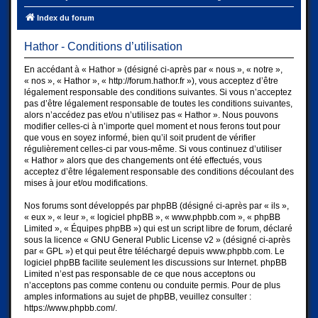
Index du forum
Hathor - Conditions d’utilisation
En accédant à « Hathor » (désigné ci-après par « nous », « notre »,
« nos », « Hathor », « http://forum.hathor.fr »), vous acceptez d’être
légalement responsable des conditions suivantes. Si vous n’acceptez
pas d’être légalement responsable de toutes les conditions suivantes,
alors n’accédez pas et/ou n’utilisez pas « Hathor ». Nous pouvons
modifier celles-ci à n’importe quel moment et nous ferons tout pour
que vous en soyez informé, bien qu’il soit prudent de vérifier
régulièrement celles-ci par vous-même. Si vous continuez d’utiliser
« Hathor » alors que des changements ont été effectués, vous
acceptez d’être légalement responsable des conditions découlant des
mises à jour et/ou modifications.
Nos forums sont développés par phpBB (désigné ci-après par « ils »,
« eux », « leur », « logiciel phpBB », « www.phpbb.com », « phpBB
Limited », « Équipes phpBB ») qui est un script libre de forum, déclaré
sous la licence «
GNU General Public License v2
» (désigné ci-après
par « GPL ») et qui peut être téléchargé depuis
www.phpbb.com
. Le
logiciel phpBB facilite seulement les discussions sur Internet. phpBB
Limited n’est pas responsable de ce que nous acceptons ou
n’acceptons pas comme contenu ou conduite permis. Pour de plus
amples informations au sujet de phpBB, veuillez consulter :
https://www.phpbb.com/
.