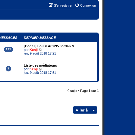
S’enregistrer
Connexion
MESSAGES
DERNIER MESSAGE
[Code I] Loi BLACK95 Jordan N…
125
V
par
Kenji
o
jeu. 9 août 2018 17:21
i
r
l
Liste des médiateurs
e
7
V
par
Kenji
d
o
jeu. 9 août 2018 17:51
e
i
r
r
n
l
i
e
e
d
0 sujet • Page
1
sur
1
r
e
m
r
e
n
s
i
s
e
Aller à
a
r
g
m
e
e
s
s
a
g