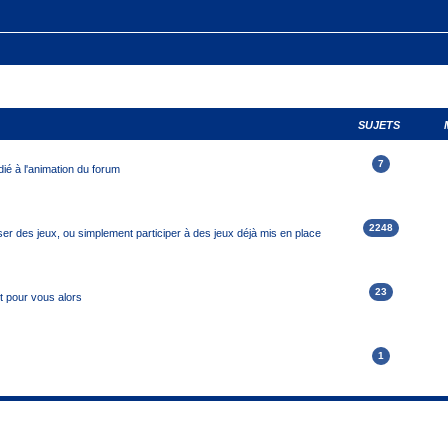
SUJETS
7
ié à l'animation du forum
2248
r des jeux, ou simplement participer à des jeux déjà mis en place
23
it pour vous alors
1