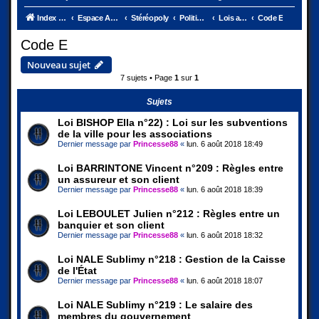
Index du forum
Espace Ambassades
Stéréopoly
Politique et Justice
Lois actuelles
Code E
Code E
Nouveau sujet
7 sujets • Page
1
sur
1
Sujets
Loi BISHOP Ella n°22) : Loi sur les subventions
de la ville pour les associations
Dernier message par
Princesse88
«
lun. 6 août 2018 18:49
Loi BARRINTONE Vincent n°209 : Règles entre
un assureur et son client
Dernier message par
Princesse88
«
lun. 6 août 2018 18:39
Loi LEBOULET Julien n°212 : Règles entre un
banquier et son client
Dernier message par
Princesse88
«
lun. 6 août 2018 18:32
Loi NALE Sublimy n°218 : Gestion de la Caisse
de l'État
Dernier message par
Princesse88
«
lun. 6 août 2018 18:07
Loi NALE Sublimy n°219 : Le salaire des
membres du gouvernement