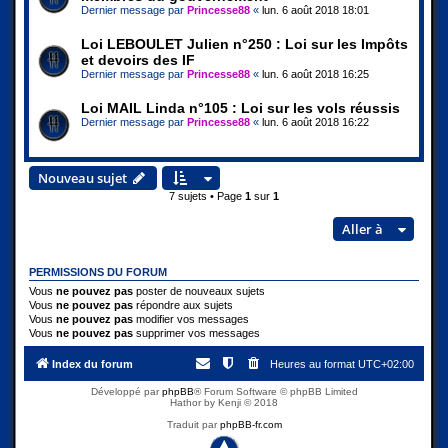
Dernier message par
Princesse88
«
lun. 6 août 2018 18:01
Loi LEBOULET Julien n°250 : Loi sur les Impôts
et devoirs des IF
Dernier message par
Princesse88
«
lun. 6 août 2018 16:25
Loi MAIL Linda n°105 : Loi sur les vols réussis
Dernier message par
Princesse88
«
lun. 6 août 2018 16:22
Nouveau sujet
7 sujets • Page
1
sur
1
Aller à
PERMISSIONS DU FORUM
Vous
ne pouvez pas
poster de nouveaux sujets
Vous
ne pouvez pas
répondre aux sujets
Vous
ne pouvez pas
modifier vos messages
Vous
ne pouvez pas
supprimer vos messages
Index du forum
Heures au format
UTC+02:00
Développé par
phpBB
® Forum Software © phpBB Limited
Hathor by Kenji © 2018
Traduit par
phpBB-fr.com