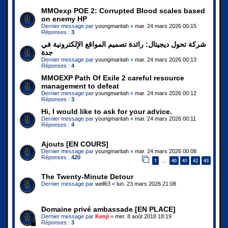
MMOexp POE 2: Corrupted Blood scales based
on enemy HP
Dernier message par
youngmaritah
«
mar. 24 mars 2026 00:15
Réponses :
3
شركة تحول ديجيتال: رائدة تصميم المواقع الإلكترونية في
جدة
Dernier message par
youngmaritah
«
mar. 24 mars 2026 00:13
Réponses :
4
MMOEXP Path Of Exile 2 careful resource
management to defeat
Dernier message par
youngmaritah
«
mar. 24 mars 2026 00:12
Réponses :
3
Hi, I would like to ask for your advice.
Dernier message par
youngmaritah
«
mar. 24 mars 2026 00:11
Réponses :
4
Ajouts [EN COURS]
Dernier message par
youngmaritah
«
mar. 24 mars 2026 00:08
Réponses :
420
1
40
41
42
43
…
The Twenty-Minute Detour
Dernier message par
well63
«
lun. 23 mars 2026 21:08
Domaine privé ambassade [EN PLACE]
Dernier message par
Kenji
«
mer. 8 août 2018 18:19
Réponses :
3