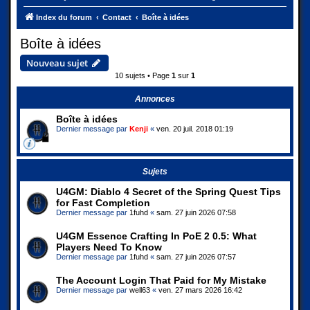
Index du forum
Contact
Boîte à idées
Boîte à idées
Nouveau sujet
10 sujets • Page
1
sur
1
Annonces
Boîte à idées
Dernier message par
Kenji
«
ven. 20 juil. 2018 01:19
Sujets
U4GM: Diablo 4 Secret of the Spring Quest Tips
for Fast Completion
Dernier message par
1fuhd
«
sam. 27 juin 2026 07:58
U4GM Essence Crafting In PoE 2 0.5: What
Players Need To Know
Dernier message par
1fuhd
«
sam. 27 juin 2026 07:57
The Account Login That Paid for My Mistake
Dernier message par
well63
«
ven. 27 mars 2026 16:42