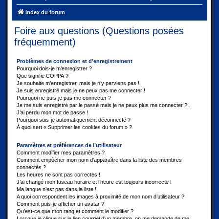
Index du forum
Foire aux questions (Questions posées
fréquemment)
Problèmes de connexion et d’enregistrement
Pourquoi dois-je m’enregistrer ?
Que signifie COPPA ?
Je souhaite m’enregistrer, mais je n’y parviens pas !
Je suis enregistré mais je ne peux pas me connecter !
Pourquoi ne puis-je pas me connecter ?
Je me suis enregistré par le passé mais je ne peux plus me connecter ?!
J’ai perdu mon mot de passe !
Pourquoi suis-je automatiquement déconnecté ?
À quoi sert « Supprimer les cookies du forum » ?
Paramètres et préférences de l’utilisateur
Comment modifier mes paramètres ?
Comment empêcher mon nom d’apparaître dans la liste des membres
connectés ?
Les heures ne sont pas correctes !
J’ai changé mon fuseau horaire et l’heure est toujours incorrecte !
Ma langue n’est pas dans la liste !
A quoi correspondent les images à proximité de mon nom d’utilisateur ?
Comment puis-je afficher un avatar ?
Qu’est-ce que mon rang et comment le modifier ?
Lorsque je clique sur le lien
courriel
d’un membre, on me demande de me