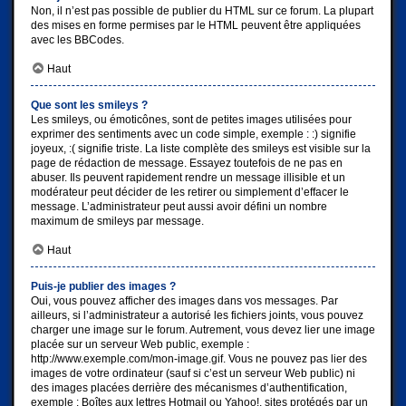
Non, il n’est pas possible de publier du HTML sur ce forum. La plupart
des mises en forme permises par le HTML peuvent être appliquées
avec les BBCodes.
Haut
Que sont les smileys ?
Les smileys, ou émoticônes, sont de petites images utilisées pour
exprimer des sentiments avec un code simple, exemple : :) signifie
joyeux, :( signifie triste. La liste complète des smileys est visible sur la
page de rédaction de message. Essayez toutefois de ne pas en
abuser. Ils peuvent rapidement rendre un message illisible et un
modérateur peut décider de les retirer ou simplement d’effacer le
message. L’administrateur peut aussi avoir défini un nombre
maximum de smileys par message.
Haut
Puis-je publier des images ?
Oui, vous pouvez afficher des images dans vos messages. Par
ailleurs, si l’administrateur a autorisé les fichiers joints, vous pouvez
charger une image sur le forum. Autrement, vous devez lier une image
placée sur un serveur Web public, exemple :
http://www.exemple.com/mon-image.gif. Vous ne pouvez pas lier des
images de votre ordinateur (sauf si c’est un serveur Web public) ni
des images placées derrière des mécanismes d’authentification,
exemple : Boîtes aux lettres Hotmail ou Yahoo!, sites protégés par un