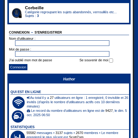
Corbeille
Catégorie regroupant les sujets abandonnés, verrouillés etc...
Sujets :
3
CONNEXION
•
S’ENREGISTRER
Nom d’utilisateur :
Mot de passe :
J’ai oublié mon mot de passe
Se souvenir de moi
Hathor
QUI EST EN LIGNE
Au total il y a
27
utilisateurs en ligne : 1 enregistré, 0 invisible et 26
invités (d’après le nombre d’utilisateurs actifs ces 10 dernières
minutes)
Le record du nombre d’utilisateurs en ligne est de
9427
, le dim. 5
oct. 2025 06:50
STATISTIQUES
55582
messages •
3137
sujets •
2670
membres • Le membre
enregistré le plus récent est
ScottZom
.