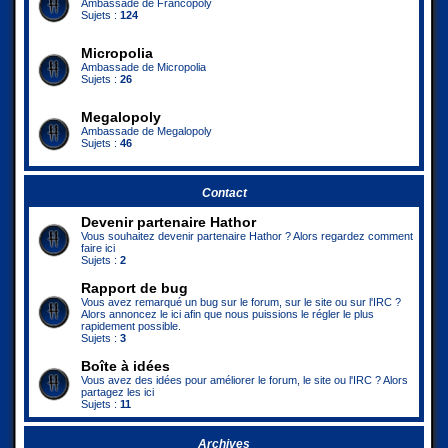
Ambassade de Francopoly
Sujets :
124
Micropolia
Ambassade de Micropolia
Sujets :
26
Megalopoly
Ambassade de Megalopoly
Sujets :
46
Contact
Devenir partenaire Hathor
Vous souhaitez devenir partenaire Hathor ? Alors regardez comment
faire ici
Sujets :
2
Rapport de bug
Vous avez remarqué un bug sur le forum, sur le site ou sur l'IRC ?
Alors annoncez le ici afin que nous puissions le régler le plus
rapidement possible.
Sujets :
3
Boîte à idées
Vous avez des idées pour améliorer le forum, le site ou l'IRC ? Alors
partagez les ici
Sujets :
11
Archives