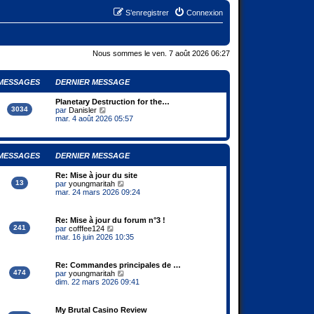
S’enregistrer
Connexion
Nous sommes le ven. 7 août 2026 06:27
MESSAGES
DERNIER MESSAGE
Planetary Destruction for the…
3034
V
par
Danisler
o
mar. 4 août 2026 05:57
i
r
l
e
MESSAGES
DERNIER MESSAGE
d
e
Re: Mise à jour du site
r
13
V
par
youngmaritah
n
o
mar. 24 mars 2026 09:24
i
i
e
r
r
l
m
Re: Mise à jour du forum n°3 !
e
e
241
V
par
cofffee124
d
s
o
mar. 16 juin 2026 10:35
e
s
i
r
a
r
n
g
l
Re: Commandes principales de …
i
e
e
474
V
par
youngmaritah
e
d
o
dim. 22 mars 2026 09:41
r
e
i
m
r
r
e
n
l
s
My Brutal Casino Review
i