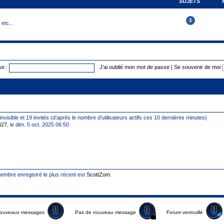
SUJETS
3
etc...
e :
J’ai oublié mon mot de passe
|
Se souvenir de moi
 invisible et 19 invités (d’après le nombre d’utilisateurs actifs ces 10 dernières minutes)
427
, le dim. 5 oct. 2025 06:50
mbre enregistré le plus récent est
ScottZom
.
ouveaux messages
Pas de nouveau message
Forum verrouillé