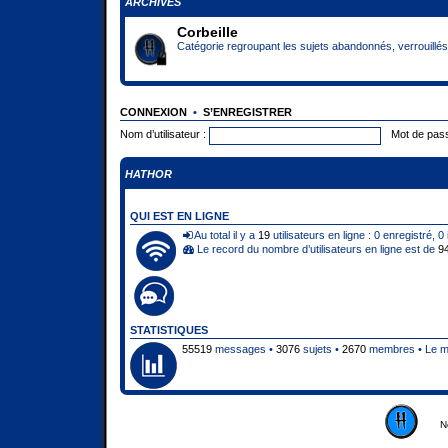
ARCHIVES
Corbeille
Catégorie regroupant les sujets abandonnés, verrouillés 
CONNEXION
•
S’ENREGISTRER
Nom d’utilisateur :
Mot de pass
HATHOR
QUI EST EN LIGNE
Au total il y a
19
utilisateurs en ligne : 0 enregistré, 0
Le record du nombre d’utilisateurs en ligne est de
9
STATISTIQUES
55519
messages •
3076
sujets •
2670
membres • Le me
N