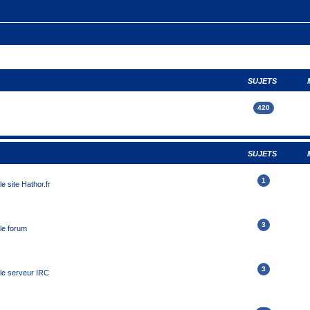
SUJETS
420
SUJETS
1
e site Hathor.fr
3
le forum
3
 le serveur IRC