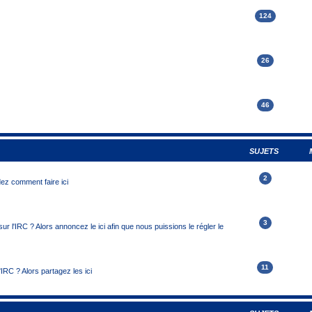
124
26
46
SUJETS
2
ez comment faire ici
3
r l'IRC ? Alors annoncez le ici afin que nous puissions le régler le
11
'IRC ? Alors partagez les ici