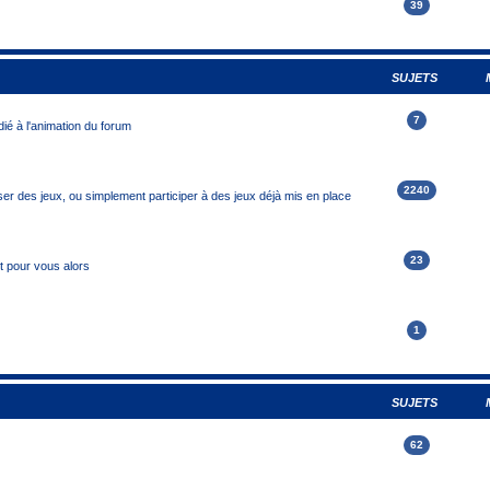
39
SUJETS
7
ié à l'animation du forum
2240
r des jeux, ou simplement participer à des jeux déjà mis en place
23
it pour vous alors
1
SUJETS
62