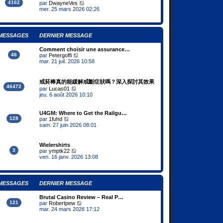
e
4162
V
s
par
DwayneVes
e
d
o
a
mer. 25 mars 2026 02:26
r
e
i
g
m
r
r
e
e
n
l
s
i
e
s
MESSAGES
DERNIER MESSAGE
e
d
a
r
e
g
m
Comment choisir une assurance…
r
e
e
46
V
par
Petergoffi
n
s
o
mar. 21 juil. 2026 10:58
i
s
i
e
a
r
r
g
l
m
戒菸棒真的能緩解戒斷症狀嗎？深入探討其效果
e
e
e
46472
V
par
Lucas01
d
s
o
jeu. 6 août 2026 10:10
e
s
i
r
a
r
n
g
l
U4GM: Where to Get the Railgu…
i
e
e
128
V
par
1fuhd
e
d
o
sam. 27 juin 2026 08:01
r
e
i
m
r
r
e
n
l
s
Wielershirts
i
e
3
V
s
par
ymptk22
e
d
o
a
ven. 16 janv. 2026 13:08
r
e
i
g
m
r
r
e
e
n
l
s
i
e
MESSAGES
DERNIER MESSAGE
s
e
d
a
r
e
g
m
Brutal Casino Review – Real P…
r
e
e
121
V
par
Robertpew
n
s
o
mar. 24 mars 2026 17:12
i
s
i
e
a
r
r