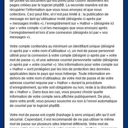
de portée du document qui est prévu pour couvrir seulement les
pages créées par le logiciel phpBB. La seconde manière est de
récupérer l’information que vous nous envoyez et que nous
collectons. Ceci peut être, et n’est pas limité à : la publication de
message en tant qu’utilisateur invité (désignée ci-après par
« messages invités »), l’enregistrement sur « Hathor » (désignée ici
par « votre compte ») et les messages que vous envoyez après
l’enregistrement et lors d’une connexion (désignés ici par « vos
messages »).
Votre compte contiendra au minimum un identifiant unique (désigné
ci-après par « votre nom d’utilisateur »), un mot de passe personnel
utilisé pour la connexion à votre compte (désigné ci-après par « votre
mot de passe »), et une adresse courriel personnelle valide (désignée
ci-après par « votre courriel »). Vos informations pour votre compte sur
« Hathor » sont protégées par les lois de protection des données
applicables dans le pays qui nous héberge. Toute information en-
dehors de votre nom d’utilisateur, de votre mot de passe et de votre
adresse courriel requise par « Hathor » durant la procédure
d’enregistrement, qu’elle soit obligatoire ou non, reste à la discrétion
de « Hathor ». Dans tous les cas, vous pouvez choisir quelle
information de votre compte sera affichée publiquement. De plus,
dans votre profil, vous pouvez souscrire ou non à l’envoi automatique
de courriel par le logiciel phpBB.
Votre mot de passe est crypté (hashage à sens unique) afin qu’il soit
sécurisé. Cependant, il est recommandé de ne pas utiliser le même
mot de passe sur plusieurs sites Internet différents. Votre mot de