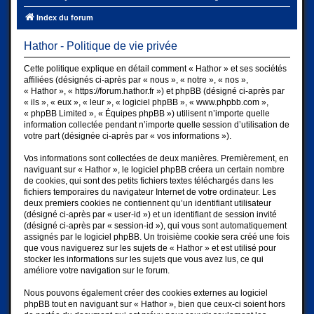
Index du forum
Hathor - Politique de vie privée
Cette politique explique en détail comment « Hathor » et ses sociétés
affiliées (désignés ci-après par « nous », « notre », « nos »,
« Hathor », « https://forum.hathor.fr ») et phpBB (désigné ci-après par
« ils », « eux », « leur », « logiciel phpBB », « www.phpbb.com »,
« phpBB Limited », « Équipes phpBB ») utilisent n’importe quelle
information collectée pendant n’importe quelle session d’utilisation de
votre part (désignée ci-après par « vos informations »).
Vos informations sont collectées de deux manières. Premièrement, en
naviguant sur « Hathor », le logiciel phpBB créera un certain nombre
de cookies, qui sont des petits fichiers textes téléchargés dans les
fichiers temporaires du navigateur Internet de votre ordinateur. Les
deux premiers cookies ne contiennent qu’un identifiant utilisateur
(désigné ci-après par « user-id ») et un identifiant de session invité
(désigné ci-après par « session-id »), qui vous sont automatiquement
assignés par le logiciel phpBB. Un troisième cookie sera créé une fois
que vous naviguerez sur les sujets de « Hathor » et est utilisé pour
stocker les informations sur les sujets que vous avez lus, ce qui
améliore votre navigation sur le forum.
Nous pouvons également créer des cookies externes au logiciel
phpBB tout en naviguant sur « Hathor », bien que ceux-ci soient hors