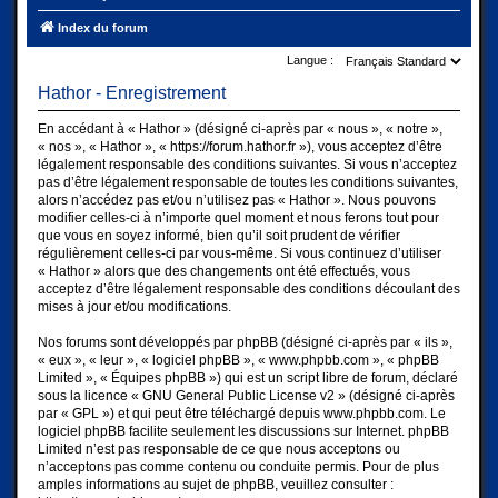
Index du forum
Langue :
Hathor - Enregistrement
En accédant à « Hathor » (désigné ci-après par « nous », « notre »,
« nos », « Hathor », « https://forum.hathor.fr »), vous acceptez d’être
légalement responsable des conditions suivantes. Si vous n’acceptez
pas d’être légalement responsable de toutes les conditions suivantes,
alors n’accédez pas et/ou n’utilisez pas « Hathor ». Nous pouvons
modifier celles-ci à n’importe quel moment et nous ferons tout pour
que vous en soyez informé, bien qu’il soit prudent de vérifier
régulièrement celles-ci par vous-même. Si vous continuez d’utiliser
« Hathor » alors que des changements ont été effectués, vous
acceptez d’être légalement responsable des conditions découlant des
mises à jour et/ou modifications.
Nos forums sont développés par phpBB (désigné ci-après par « ils »,
« eux », « leur », « logiciel phpBB », « www.phpbb.com », « phpBB
Limited », « Équipes phpBB ») qui est un script libre de forum, déclaré
sous la licence «
GNU General Public License v2
» (désigné ci-après
par « GPL ») et qui peut être téléchargé depuis
www.phpbb.com
. Le
logiciel phpBB facilite seulement les discussions sur Internet. phpBB
Limited n’est pas responsable de ce que nous acceptons ou
n’acceptons pas comme contenu ou conduite permis. Pour de plus
amples informations au sujet de phpBB, veuillez consulter :