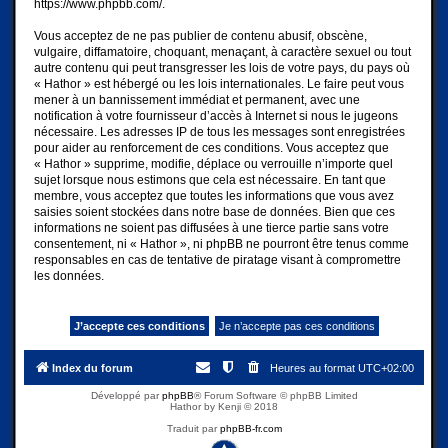
https://www.phpbb.com/
.
Vous acceptez de ne pas publier de contenu abusif, obscène,
vulgaire, diffamatoire, choquant, menaçant, à caractère sexuel ou tout
autre contenu qui peut transgresser les lois de votre pays, du pays où
« Hathor » est hébergé ou les lois internationales. Le faire peut vous
mener à un bannissement immédiat et permanent, avec une
notification à votre fournisseur d’accès à Internet si nous le jugeons
nécessaire. Les adresses IP de tous les messages sont enregistrées
pour aider au renforcement de ces conditions. Vous acceptez que
« Hathor » supprime, modifie, déplace ou verrouille n’importe quel
sujet lorsque nous estimons que cela est nécessaire. En tant que
membre, vous acceptez que toutes les informations que vous avez
saisies soient stockées dans notre base de données. Bien que ces
informations ne soient pas diffusées à une tierce partie sans votre
consentement, ni « Hathor », ni phpBB ne pourront être tenus comme
responsables en cas de tentative de piratage visant à compromettre
les données.
Index du forum
Heures au format
UTC+02:00
Développé par
phpBB
® Forum Software © phpBB Limited
Hathor by Kenji © 2018
Traduit par
phpBB-fr.com