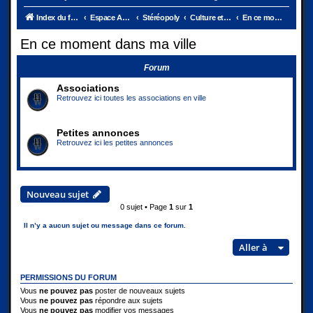
Index du forum
Espace Ambassades
Stéréopoly
Culture et vie de la ville
En ce moment dans ma ville
En ce moment dans ma ville
Forum
Associations
Retrouvez ici toutes les associations en ville
Petites annonces
Retrouvez ici les petites annonces
Nouveau sujet
0 sujet • Page
1
sur
1
Il n’y a aucun sujet ou message dans ce forum.
Aller à
PERMISSIONS DU FORUM
Vous
ne pouvez pas
poster de nouveaux sujets
Vous
ne pouvez pas
répondre aux sujets
Vous
ne pouvez pas
modifier vos messages