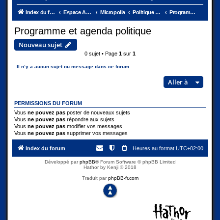
Index du forum
Espace Ambassades
Micropolia
Politique et Justice
Programme et agenda politique
Programme et agenda politique
Nouveau sujet
0 sujet • Page
1
sur
1
Il n’y a aucun sujet ou message dans ce forum.
Aller à
PERMISSIONS DU FORUM
Vous
ne pouvez pas
poster de nouveaux sujets
Vous
ne pouvez pas
répondre aux sujets
Vous
ne pouvez pas
modifier vos messages
Vous
ne pouvez pas
supprimer vos messages
Index du forum
Heures au format
UTC+02:00
Développé par
phpBB
® Forum Software © phpBB Limited
Hathor by Kenji © 2018
Traduit par
phpBB-fr.com