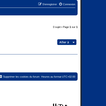
S’enregistrer
Connexion
0 sujet • Page
1
sur
1
Aller à
Supprimer les cookies du forum
Heures au format
UTC+02:00