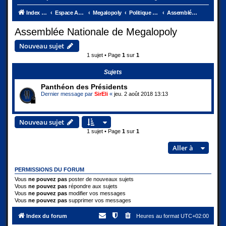
Index du forum
Espace Ambassades
Megalopoly
Politique et Justice
Assemblée Nationale de Megalopoly
Assemblée Nationale de Megalopoly
Nouveau sujet
1 sujet • Page
1
sur
1
Sujets
Panthéon des Présidents
Dernier message par
SirEli
«
jeu. 2 août 2018 13:13
Nouveau sujet
1 sujet • Page
1
sur
1
Aller à
PERMISSIONS DU FORUM
Vous
ne pouvez pas
poster de nouveaux sujets
Vous
ne pouvez pas
répondre aux sujets
Vous
ne pouvez pas
modifier vos messages
Vous
ne pouvez pas
supprimer vos messages
Index du forum
Heures au format
UTC+02:00