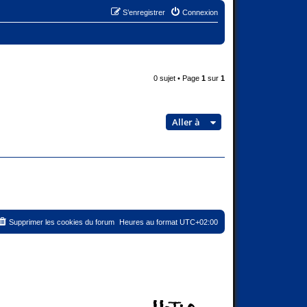
S’enregistrer
Connexion
0 sujet • Page
1
sur
1
Aller à
Supprimer les cookies du forum
Heures au format
UTC+02:00