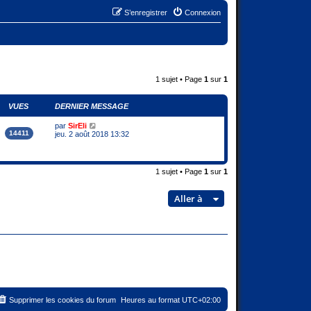
S’enregistrer
Connexion
1 sujet • Page
1
sur
1
VUES
DERNIER MESSAGE
par
SirEli
14411
jeu. 2 août 2018 13:32
1 sujet • Page
1
sur
1
Aller à
Supprimer les cookies du forum
Heures au format
UTC+02:00