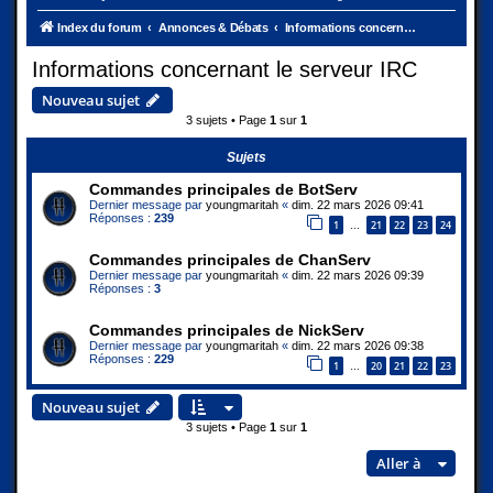
Index du forum
Annonces & Débats
Informations concernant le serveur IRC
Informations concernant le serveur IRC
Nouveau sujet
3 sujets • Page
1
sur
1
Sujets
Commandes principales de BotServ
Dernier message par
youngmaritah
«
dim. 22 mars 2026 09:41
Réponses :
239
1
21
22
23
24
…
Commandes principales de ChanServ
Dernier message par
youngmaritah
«
dim. 22 mars 2026 09:39
Réponses :
3
Commandes principales de NickServ
Dernier message par
youngmaritah
«
dim. 22 mars 2026 09:38
Réponses :
229
1
20
21
22
23
…
Nouveau sujet
3 sujets • Page
1
sur
1
Aller à