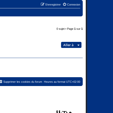
S’enregistrer
Connexion
0 sujet • Page
1
sur
1
Aller à
Supprimer les cookies du forum
Heures au format
UTC+02:00