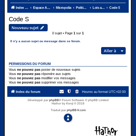
Index du forum
Espace Ambassades
Micropolia
Politique et Justice
Lois actuelles
Code S
Code S
Nouveau sujet
0 sujet • Page
1
sur
1
Il n’y a aucun sujet ou message dans ce forum.
Aller à
PERMISSIONS DU FORUM
Vous
ne pouvez pas
poster de nouveaux sujets
Vous
ne pouvez pas
répondre aux sujets
Vous
ne pouvez pas
modifier vos messages
Vous
ne pouvez pas
supprimer vos messages
Index du forum
Heures au format
UTC+02:00
Développé par
phpBB
® Forum Software © phpBB Limited
Hathor by Kenji © 2018
Traduit par
phpBB-fr.com