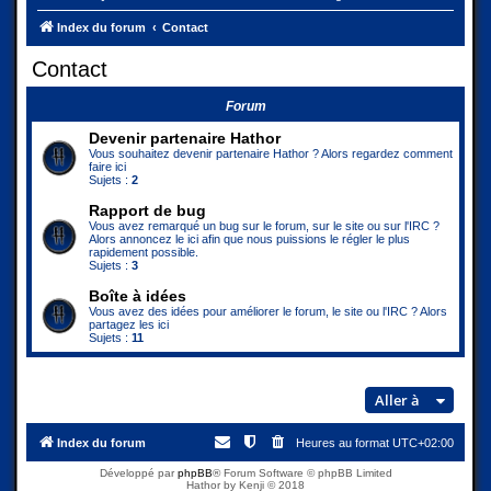
Index du forum
Contact
Contact
Forum
Devenir partenaire Hathor
Vous souhaitez devenir partenaire Hathor ? Alors regardez comment
faire ici
Sujets :
2
Rapport de bug
Vous avez remarqué un bug sur le forum, sur le site ou sur l'IRC ?
Alors annoncez le ici afin que nous puissions le régler le plus
rapidement possible.
Sujets :
3
Boîte à idées
Vous avez des idées pour améliorer le forum, le site ou l'IRC ? Alors
partagez les ici
Sujets :
11
Aller à
Index du forum
Heures au format
UTC+02:00
Développé par
phpBB
® Forum Software © phpBB Limited
Hathor by Kenji © 2018