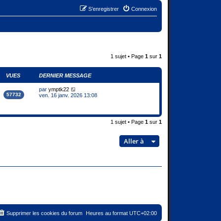
S’enregistrer
Connexion
1 sujet • Page
1
sur
1
VUES
DERNIER MESSAGE
par
ymptk22
57732
ven. 16 janv. 2026 13:08
1 sujet • Page
1
sur
1
Aller à
Supprimer les cookies du forum
Heures au format
UTC+02:00